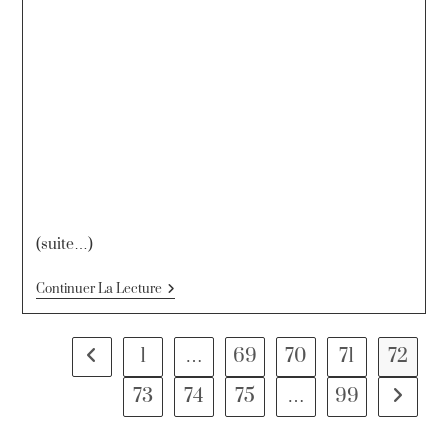
(suite…)
Continuer La Lecture
1
…
69
70
71
72
73
74
75
…
99