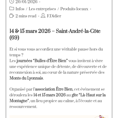
20/01/2026
Infos
/
Les entreprises
/
Produits locaux
2 mins read
F.Didier
14 & 15 mars 2026 – Saint-André-la-Côte
(69)
Et si vous vous accordiez une véritable pause hors du
temps ?
Les
journées “Bulles d’Être Bien”
vous invitent à vivre
une expérience unique de détente, de découverte et de
reconnexion à soi, au cœur de la nature préservée des
Monts du Lyonnais
.
Organisé par l’
association Être Bien
, cet événement se
déroulera les
14 et 15 mars 2026
au
gîte “Là-Haut sur la
Montagne”
, un lieu propice au calme, à l’écoute et au
ressourcement.