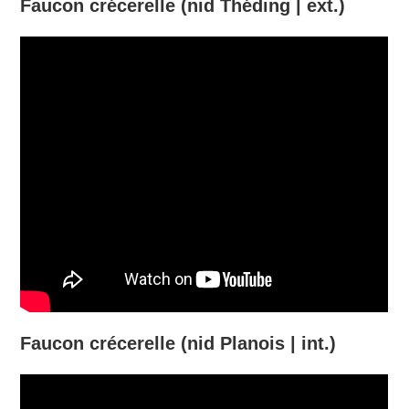
Faucon crécerelle (nid Théding | ext.)
Faucon crécerelle (nid Planois | int.)