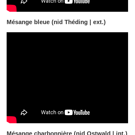
Mésange bleue (nid Théding | ext.)
Mésange charbonnière (nid Ostwald | int.)