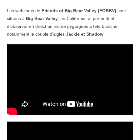
Les webcams de
Friends of Big Bear Valley (FOBBV)
sont
situées à
Big Bear Valley
, en Californie, et permettent
d’observer en direct un nid de pygargues à tête blanche,
notamment le couple d’aigles
Jackie et Shadow
.