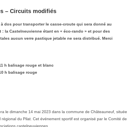
és – Circuits modifiés
 à dos pour transporter le casse-croute qui sera donné au
t : la Castelneuvienne étant en « éco-rando » et pour des
ales aucun verre pastique jetable ne sera distribué. Merci
11 h balisage rouge et blanc
10 h balisage rouge
ra le dimanche 14 mai 2023 dans la commune de Châteauneuf, située
l régional du Pilat. Cet événement sportif est organisé par le Comité de
sociations castelneuviennes.