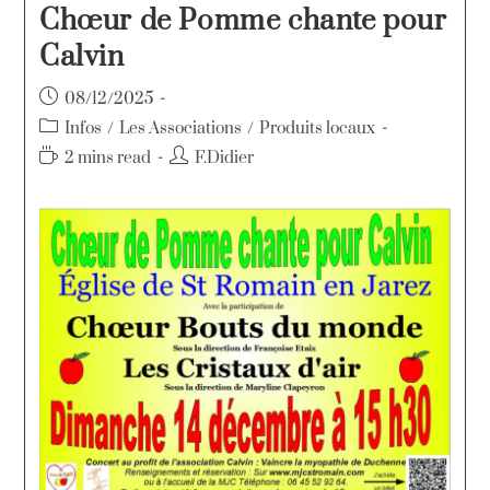
Chœur de Pomme chante pour
Calvin
08/12/2025
Infos
/
Les Associations
/
Produits locaux
2 mins read
F.Didier