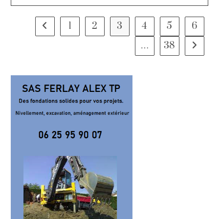
1
2
3
4
5
6
…
38