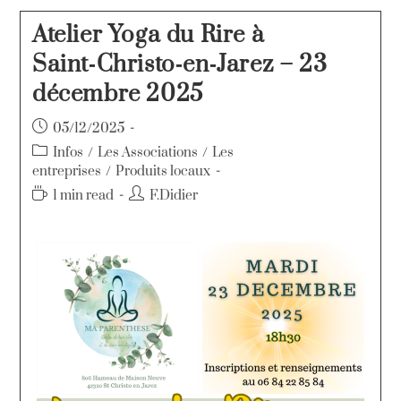
Atelier Yoga du Rire à
Saint‑Christo‑en‑Jarez – 23
décembre 2025
05/12/2025
Infos
/
Les Associations
/
Les
entreprises
/
Produits locaux
1 min read
F.Didier