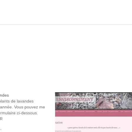
andes
lants de lavandes
e année. Vous pouvez me
formulaire ci-dessous.
ER
"