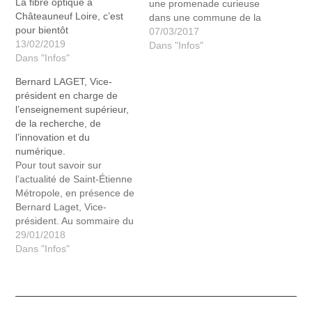
La fibre optique à
une promenade curieuse
Châteauneuf Loire, c’est
dans une commune de la
pour bientôt
Loire. Au hasard des
07/03/2017
13/02/2019
rencontres, des histoires,
Dans "Infos"
Dans "Infos"
des paysages à
contempler. Chaine tv
Bernard LAGET, Vice-
TL7
président en charge de
l’enseignement supérieur,
de la recherche, de
l’innovation et du
numérique.
Pour tout savoir sur
l’actualité de Saint-Étienne
Métropole, en présence de
Bernard Laget, Vice-
président. Au sommaire du
JT : innovation, recherche,
29/01/2018
enseignement supérieur,
Dans "Infos"
relance du recyclage des
déchets, Biennale Design
Saint-Etienne 2017
Retrouvez Mr Bernard