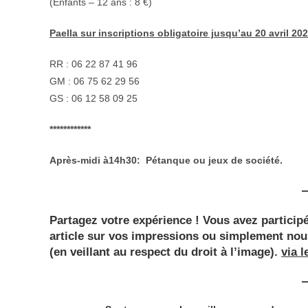
(Enfants – 12 ans : 8 €)
Paella sur inscriptions obligatoire jusqu’au 20 avril 20
RR : 06 22 87 41 96
GM : 06 75 62 29 56
GS : 06 12 58 09 25
************
Après-midi à14h30: Pétanque ou jeux de société.
Partagez votre expérience !
Vous avez participé
article sur vos impressions ou simplement nou
(en veillant au respect du droit à l’image).
via l