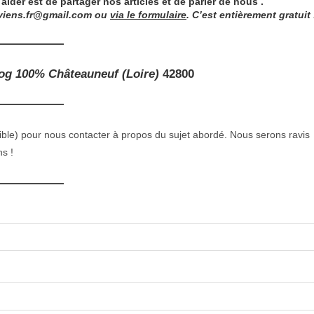
der est de partager nos articles et de parler de nous .
viens.fr@gmail.com
ou
via le formulaire
. C’est entièrement gratuit 
log 100% Châteauneuf (Loire)
42800
onible) pour nous contacter à propos du sujet abordé. Nous serons ravis
s !