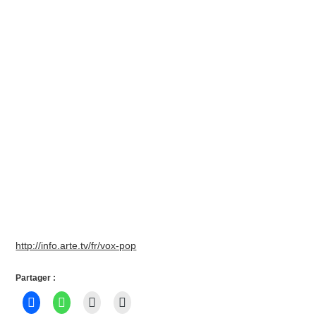
http://info.arte.tv/fr/vox-pop
Partager :